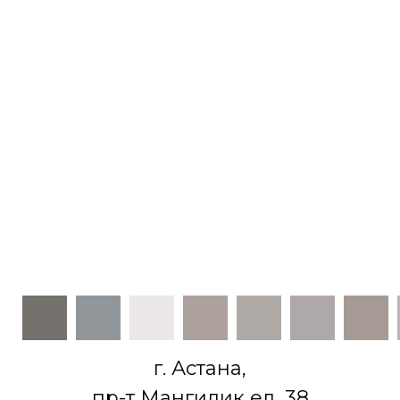
г. Астана,
пр-т Мангилик ел, 38