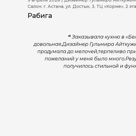
9 апреля 2026 | Дизайнер:
Гульмира Айткужи
Салон: г. Астана, ул. Достык, 3, ТЦ «Корме», 2 эт
Рабига
“
Заказывала кухню в «Бе
довольная.Дизайнер Гульмира Айткуж
продумала до мелочей,терпеливо пр
пожеланий у меня было много.Резу
получилось стильной и фун