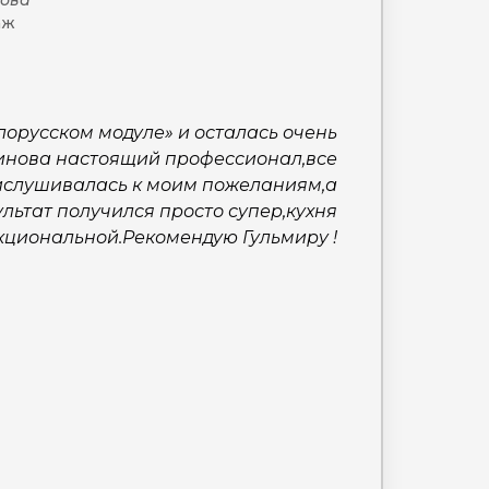
нова
аж
лорусском модуле» и осталась очень
инова настоящий профессионал,все
ислушивалась к моим пожеланиям,а
льтат получился просто супер,кухня
кциональной.Рекомендую Гульмиру !