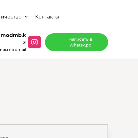
ничество
Контакты
@modmb.k
Написать в
z
WhatsApp
нам на email