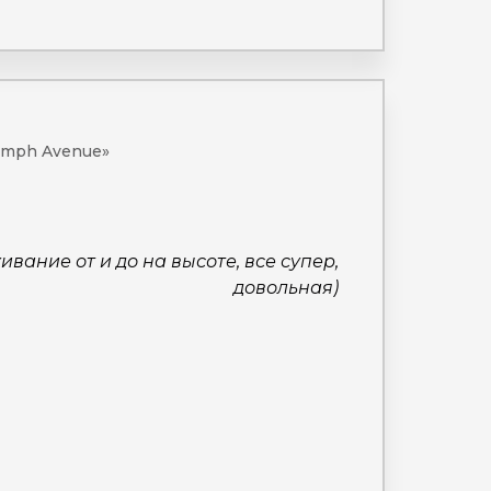
iumph Avenue»
вание от и до на высоте, все супер,
довольная)